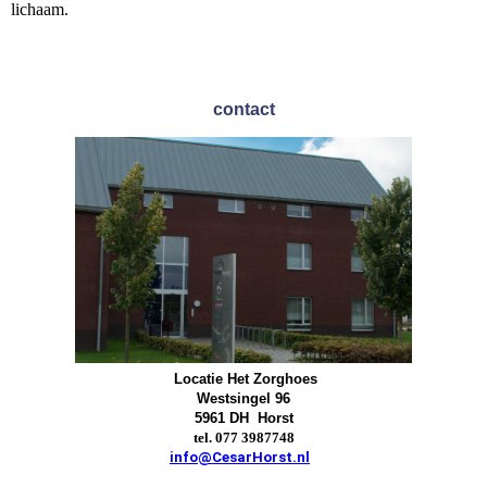
lichaam.
contact
Locatie
Het Zorghoes
Westsingel 96
5961 DH Horst
tel. 077 3987748
info@CesarHorst.nl