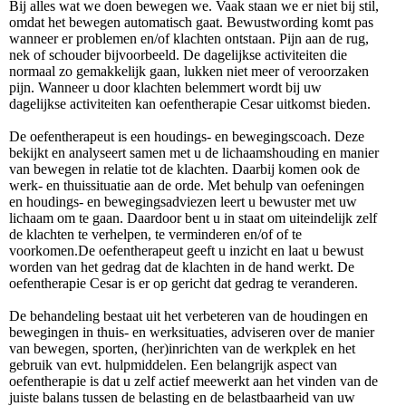
Bij alles wat we doen bewegen we. Vaak staan we er niet bij stil,
omdat het bewegen automatisch gaat. Bewustwording komt pas
wanneer er problemen en/of klachten ontstaan. Pijn aan de rug,
nek of schouder bijvoorbeeld. De dagelijkse activiteiten die
normaal zo gemakkelijk gaan, lukken niet meer of veroorzaken
pijn. Wanneer u door klachten belemmert wordt bij uw
dagelijkse activiteiten kan oefentherapie Cesar uitkomst bieden.
De oefentherapeut is een houdings- en bewegingscoach. Deze
bekijkt en analyseert samen met u de lichaamshouding en manier
van bewegen in relatie tot de klachten. Daarbij komen ook de
werk- en thuissituatie aan de orde. Met behulp van oefeningen
en houdings- en bewegingsadviezen leert u bewuster met uw
lichaam om te gaan. Daardoor bent u in staat om uiteindelijk zelf
de klachten te verhelpen, te verminderen en/of of te
voorkomen.De oefentherapeut geeft u inzicht en laat u bewust
worden van het gedrag dat de klachten in de hand werkt. De
oefentherapie Cesar is er op gericht dat gedrag te veranderen.
De behandeling bestaat uit het verbeteren van de houdingen en
bewegingen in thuis- en werksituaties, adviseren over de manier
van bewegen, sporten, (her)inrichten van de werkplek en het
gebruik van evt. hulpmiddelen. Een belangrijk aspect van
oefentherapie is dat u zelf actief meewerkt aan het vinden van de
juiste balans tussen de belasting en de belastbaarheid van uw