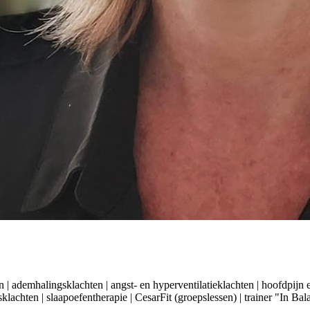
 | ademhalingsklachten | angst- en hyperventilatieklachten | hoofdpijn 
achten | slaapoefentherapie | CesarFit (groepslessen) | trainer "In Bal