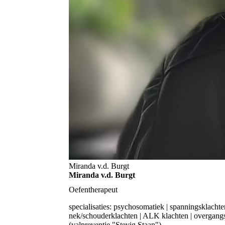
Miranda v.d. Burgt
Miranda v.d. Burgt
Oefentherapeut
specialisaties:
psychosomatiek | spanningsklachten
nek/schouderklachten | ALK klachten | overgangskl
(valpreventie "Stevig Staan")