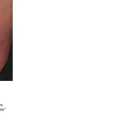
en
ans"